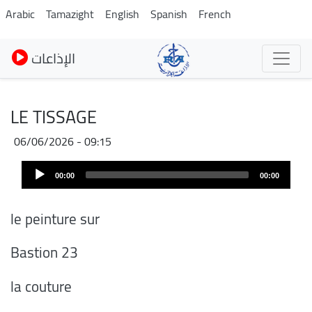
Skip
Arabic
Tamazight
English
Spanish
French
to
main
الإذاعات
content
LE TISSAGE
06/06/2026 - 09:15
Audio
00:00
00:00
Player
le peinture sur
Bastion 23
la couture