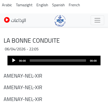
Skip
Arabic
Tamazight
English
Spanish
French
to
main
الإذاعات
content
LA BONNE CONDUITE
06/04/2026 - 22:05
Audio
00:00
00:00
Player
AMENAY-NEL-XIR
AMENAY-NEL-XIR
AMENAY-NEL-XIR