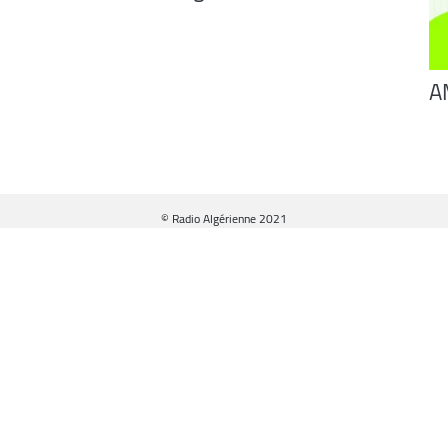
decrease
volume.
A
© Radio Algérienne 2021