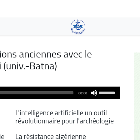
Skip
to
main
content
ations anciennes avec le
 (univ.-Batna)
Use
00:00
Up/Down
Arrow
L'intelligence artificielle un outil
keys
révolutionnaire pour l'archéologie
to
increase
ie
La résistance algérienne
or