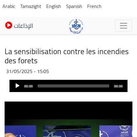
Skip
Arabic
Tamazight
English
Spanish
French
to
main
الإذاعات
content
La sensibilisation contre les incendies
des forets
31/05/2025 - 15:05
Fichier
Audio
audio
00:00
00:00
Player