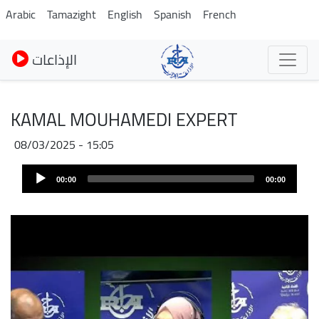
Skip
Arabic
Tamazight
English
Spanish
French
to
main
الإذاعات
content
KAMAL MOUHAMEDI EXPERT
08/03/2025 - 15:05
Audio
00:00
00:00
Player