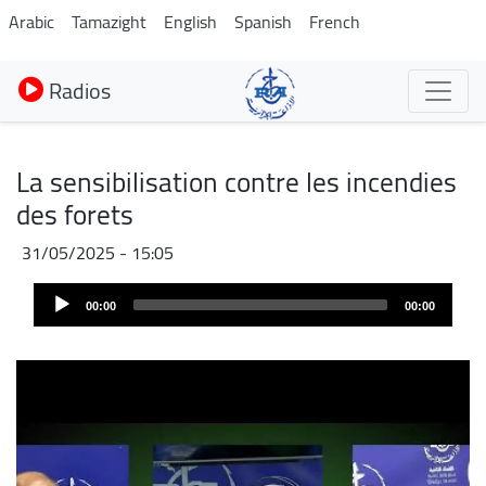
Aller
Arabic
Tamazight
English
Spanish
French
au
contenu
Radios
principal
La sensibilisation contre les incendies
des forets
31/05/2025 - 15:05
Fichier
Audio
audio
00:00
00:00
Player