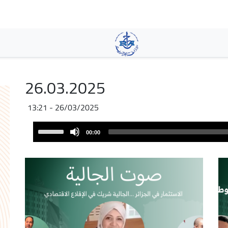
Skip
to
main
content
26.03.2025
26/03/2025 - 13:21
Audio
Use
00:00
Player
Up/Down
Arrow
keys
to
increase
or
decrease
volume.