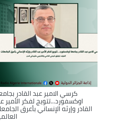
كرسي الامير عبد القادر بجامع
اوكسفورد...تتويج لفكر الأمير ع
القادر وإرثه الإنساني بأعرق الجامع
العالمي