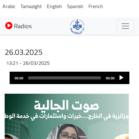
Aller
Arabic
Tamazight
English
Spanish
French
au
contenu
Radios
principal
26.03.2025
26/03/2025 - 13:21
Fichier
Audio
audio
00:00
00:00
layer