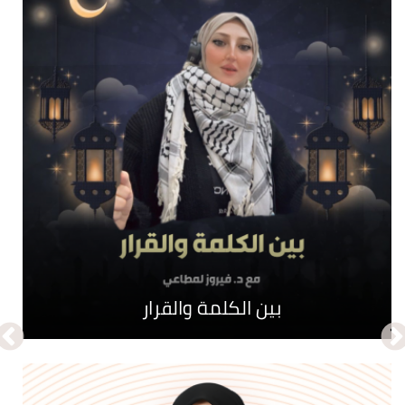
نبض الحواري
بين الكلمة والقرار
جـرائم تأبى النسيان