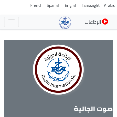
تجاوز
French
Spanish
English
Tamazight
Arabi
إلى
المحتوى
الإذاعات
الرئيسي
صوت الجالية