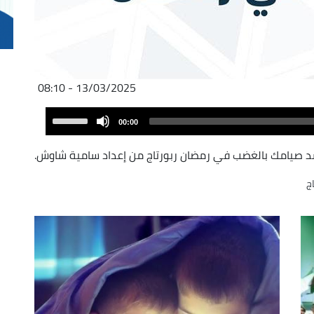
13/03/2025 - 08:10
Audio
Use
00:00
Player
Up/Down
Arrow
د صيامك بالغضب في رمضان ربورتاج من إعداد سامية شاوش.
keys
اج
to
increase
or
decrease
volume.