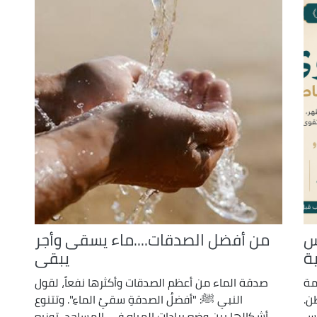
س
من أفضل الصدقات....ماء يسقى وأجر
ة
يبقى
مة
صدقة الماء من أعظم الصدقات وأكثرها نفعاً، لقول
ن.
النبي ﷺ: "أفضلُ الصدقةِ سقيُ الماءِ". وتتنوع
اس
أشكالها بين وضع برادات المياه في المساجد، توزيع