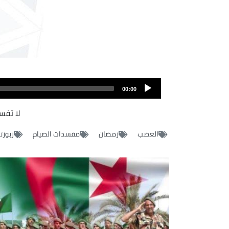
Fichier
audio
00:00
لا تفس
الغضب
رمضان
مفسدات الصيام
ربورت