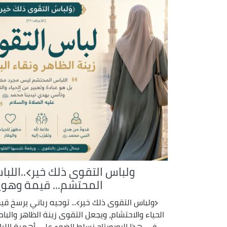
ولباس التقوى ذلك خير﴾..اللبا
المحتشم... قيمة وهوي
﴿ولباس التقوى ذلك خير﴾... توجيه رباني يرسخ قي
الحياء والاحتشام، ويجعل التقوى زينة الظاهر والباط
في هذا الروبورتاج نسلط الضوء على أهمية اللب