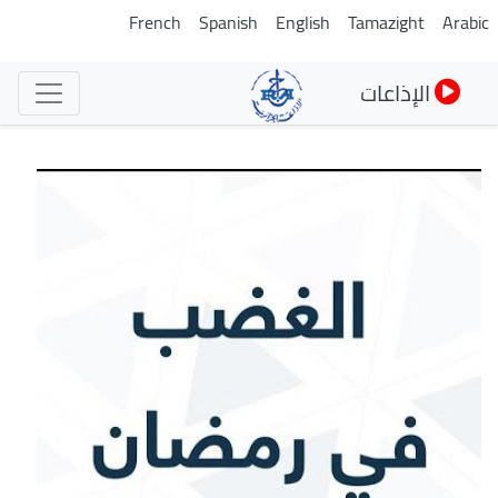
تجاوز
French
Spanish
English
Tamazight
Arabic
إلى
المحتوى
الإذاعات
الرئيسي