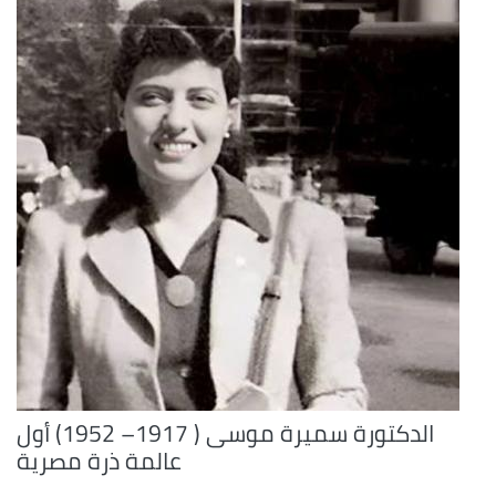
الدكتورة سميرة موسى ( 1917– 1952) أول
عالمة ذرة مصرية