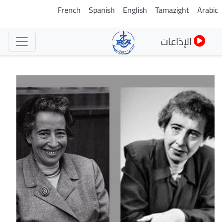
تجاوز
French
Spanish
English
Tamazight
Arabic
إلى
المحتوى
الإذاعات
الرئيسي