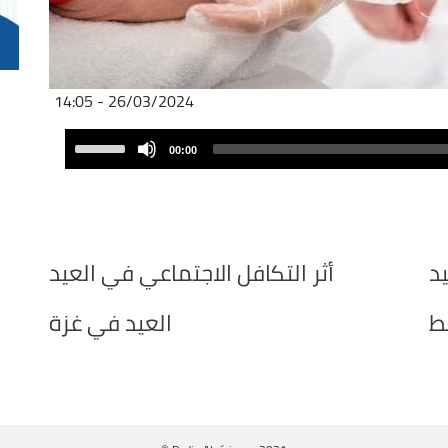
26/03/2024 - 14:05
Audio
Use
00:00
Player
Up/Down
Arrow
keys
to
increase
يد
أثر التكافل الاجتماعي في العيد
or
decrease
بط
العيد في غزة
volume.