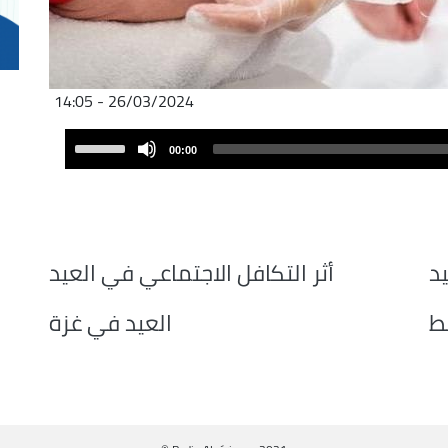
26/03/2024 - 14:05
Audio
Use
00:00
Player
Up/Down
Arrow
keys
to
increase
يد
أثر التكافل الاجتماعي في العيد
or
decrease
بط
العيد في غزة
volume.