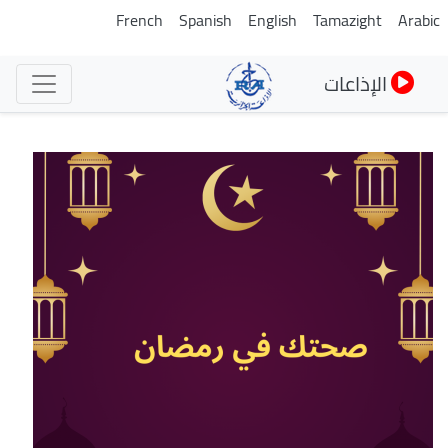
تجاوز
French
Spanish
English
Tamazight
Arabic
إلى
المحتوى
الإذاعات
الرئيسي