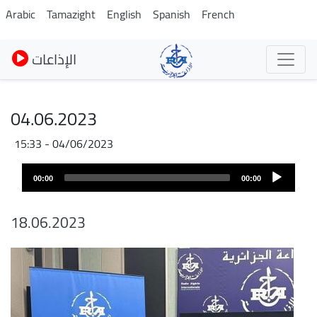
Skip
Arabic
Tamazight
English
Spanish
French
to
main
الإذاعات
content
04.06.2023
04/06/2023 - 15:33
Audio
00:00
00:00
layer
18.06.2023