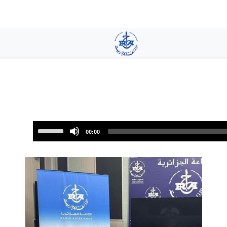
تجاوز
إلى
المحتوى
الرئيسي
Use
00:00
Up/Down
Arrow
keys
to
increase
or
decrease
volume.