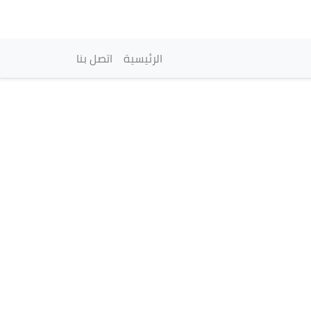
vigation principale
الرئيسية
اتصل بنا