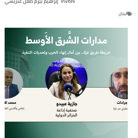
Invités
إبراهيم بيرم
طلال عتريسي
لبنان