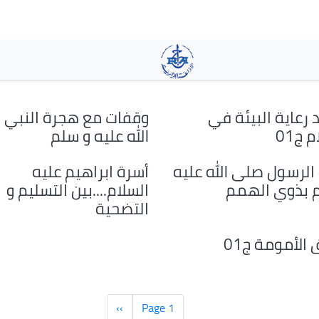
تجاوز
إلى
المحتوى
الرئيسي
 رعاية البيئة في
وقفات مع هجرة النبي
 ج01
الله عليه و سلم
 الرسول صلى الله عليه
أسرة ابراهيم عليه
 بذوي الهمم
السلام....بين التسليم و
التضحية
الأمومة ج01
Page 1
››
الصفحة