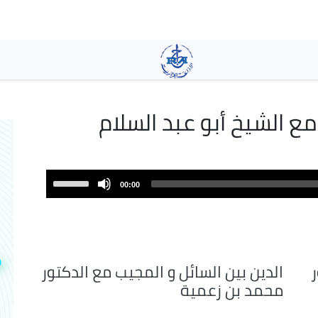
تجاوز
إلى
المحتوى
الرئيسي
مع الشيخ أبو عبد السلام
Use
00:00
Up/Down
Arrow
keys
to
increase
ر
الدين بين السائل و المجيب مع الدكتور
or
محمد بن زعمية
decrease
volume.