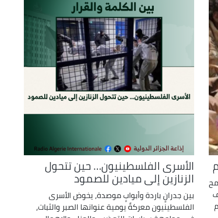
م
الأسرى الفلسطينيون… حين تتحول
الزنازين إلى ميادين للصمود
مح
ف
بين جدرانٍ باردة وأبوابٍ موصدة، يخوض الأسرى
م
الفلسطينيون معركةً يومية عنوانها الصبر والثبات،