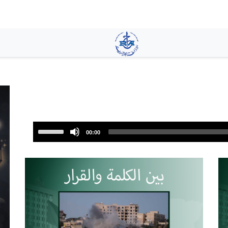
تجاوز
إلى
المحتوى
الرئيسي
Use
00:00
Up/Down
Arrow
keys
to
increase
or
decrease
volume.