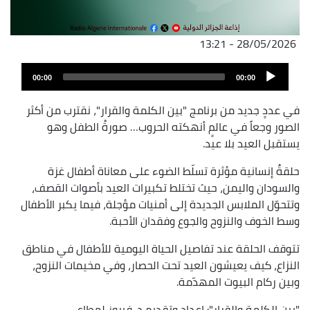
28/05/2026 - 13:21
ملف
Audio
الصوت
00:00
00:00
Player
في عددٍ جديد من برنامج "بين الكلمة والقرار"، نقترب من أكثر
الصور وجعاً في عالمٍ أنهكته الحروب… صورةُ الطفل وهو
يستقبل العيد بلا عيد.
حلقةٌ إنسانية مؤثرة تسلّط الضوء على معاناة أطفال غزة
والسودان واليمن، حيث تختلط تكبيرات العيد بأصوات القصف،
وتتحوّل الملابس الجديدة إلى أمنيات مؤجلة، فيما يكبر الأطفال
وسط الخوف والنزوح والجوع وفقدان الأحبة.
تتوقف الحلقة عند تفاصيل الحياة اليومية للأطفال في مناطق
النزاع، كيف يعيشون العيد تحت الحصار، وفي مخيمات النزوح،
وبين ركام البيوت المهدّمة.
"بين الكلمة والقرار": إعداد وتقديم د. فيروز لمطاعي