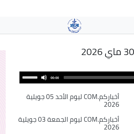
تجاوز
إلى
المحتوى
الرئيسي
Use
00:00
Up/Down
Arrow
أخباركم.COM ليوم الأحد 05 جويلية
keys
2026
to
increase
أخباركم.COM ليوم الجمعة 03 جويلية
or
2026
decrease
volume.