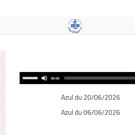
تجاوز
إلى
المحتوى
الرئيسي
Use
00:00
Up/Down
Arrow
Azul du 20/06/2026
keys
to
Azul du 06/06/2026
increase
or
decrease
volume.