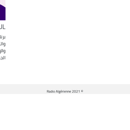
UL
برن
وال
وال
الجز
© Radio Algérienne 2021