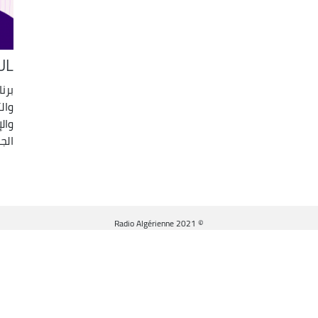
UL
برن
وال
وال
الجز
© Radio Algérienne 2021