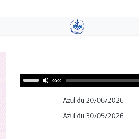
تجاوز
إلى
المحتوى
الرئيسي
Use
00:00
Up/Down
Arrow
Azul du 20/06/2026
keys
to
Azul du 30/05/2026
increase
or
decrease
volume.