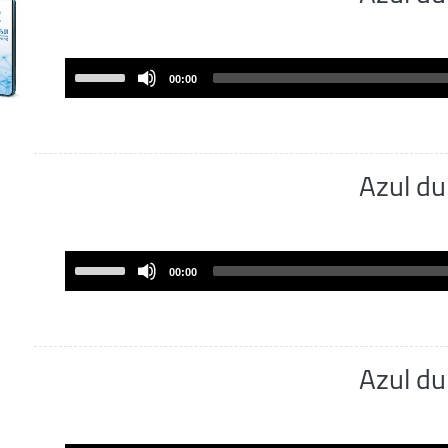
Use
00:00
Up/Down
Arrow
keys
to
Azul d
increase
or
decrease
volume.
Use
00:00
Up/Down
Arrow
keys
to
Azul d
increase
or
decrease