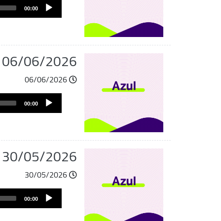
Audio
00:00
Player
u 06/06/2026
06/06/2026
Audio
00:00
Player
u 30/05/2026
30/05/2026
Audio
00:00
Player