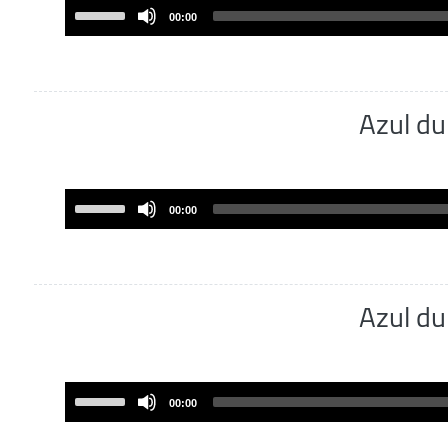
volume.
Use
00:00
Up/Down
Arrow
keys
to
Azul d
increase
or
decrease
volume.
Use
00:00
Up/Down
Arrow
keys
to
Azul d
increase
or
decrease
volume.
Use
00:00
Up/Down
Arrow