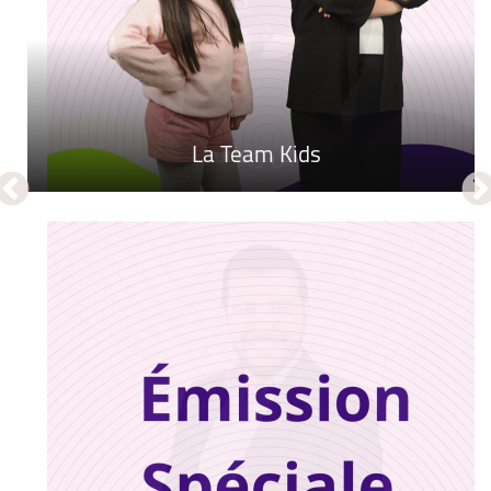
BEST OF
جيل ويكاند
La Team Kids