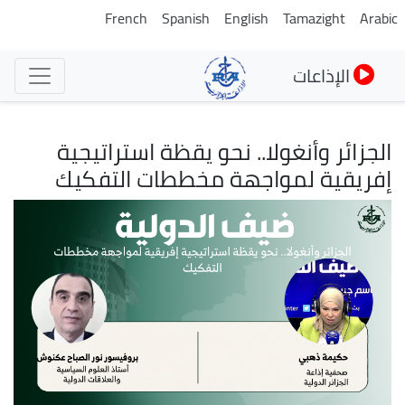
تجاوز
French
Spanish
English
Tamazight
Arabic
إلى
المحتوى
الإذاعات
الرئيسي
الجزائر وأنغولا.. نحو يقظة استراتيجية
إفريقية لمواجهة مخططات التفكيك
الصورة