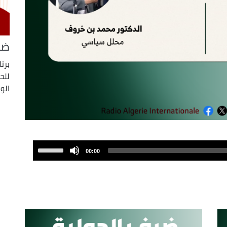
ضي
برن
للح
الو
Use
00:00
Up/Down
Arrow
keys
to
increase
or