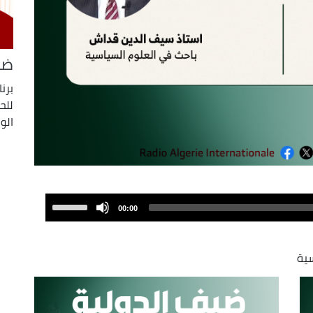
ضي
برن
للح
الو
Use
00:00
Up/Down
Arrow
keys
سية
to
increase
or