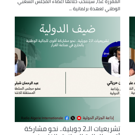
المقررة غدا، سيُنتخب خلالها أعضاء المجلس الشعبي
الوطني لعهدة برلمانية ...
تشريعيات الـ2 جويلية.. نحو مشاركة