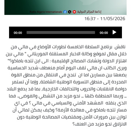
11/05/2026 - 16:37
ملف
Audio
الصوت
00:00
00:00
Player
ناقش برنامج السلطة الخامسة تطورات الأوضاع في مالي من
خلال مقال لموقع وكالة الاخبار المستقلة الموريتاني " مالي بين
اهتزاز الدولة وتشابك المصالح الإقليمية : الى اين تتجه باماكو؟"
ويرى الكاتب ان مالي تقف اليوم أمام منعطف شديد الحساسية
يضعها بين مسارين اما ان تنجح في الانتقال من منطق القوة
المجردة إلى منطق التسوية الوطنية الشاملة، وإما أن تستمر
دوامة الانقلابات والحروب والتحالفات الخارجية، بما قد يدفع البلاد
ــ وربما المنطقة كلها ــ نحو مزيد من التشظي والفوضى.. فما
الذي ينقله المشهد الأمني والسياسي في مالي ؟ في اي
مسار تتجه باماكو في معالجة الأزمة؟ وكيف يمكن لمالي أن
توازن بين ضرورات الأمن ومقتضيات المصالحة الوطنية دون
الانزلاق نحو مزيد من العنف؟