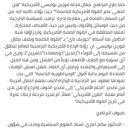
كما طرح البرنامج مقال مجلة فورين بوليسي الأمريكية "هل
انتهى عصر القوة الأمريكية الناعمة؟" حيث يؤكد كاتبه انه من
أبرز السمات اللافتة في مقاربة إدارة ترامب للسياسة الخارجية
من حيث الوسائل والأدوات وليس من حيث الأهداف المختارة،
ثقتها المطلقة في القوة الصلبة الأمريكية، وازدراؤها شبه
الكامل لما أسماه "جوزيف ناي" بـ"القوة الناعمة ويضف مقال
فورين بوليسي ان رؤية الإدارة الأمريكية الترامبية للعالم تنطلق
من تقسيمه إلى أقوياء ("رابحين") وضعفاء ("خاسرين")، وترى في
أي تسوية مع الطرف الأضعف نوعاً من الفشل. ومن هنا الميل
إلى الاستعراض والتشدد ورفض أي انتقاد...فهل تعيش الولايات
المتحدة اليوم بداية أفول “الإمبراطورية الناعمة” التي بنت
نفوذها لعقود عبر الجاذبية لا الإكراه؟كيف نفهم انتقال أمريكا
من تصدير “الحلم الأمريكي” إلى تصدير الخوف والردع؟و هل نحن
أمام نهاية “القرن الأمريكي” فعلاً، أم مجرد مرحلة ارتباك عابرة
في تاريخ القوة الأمريكية؟
ضيوف البرنامج:
- الدكتور سالم اغاري: استاذ العلوم السياسية وباحث في شؤون