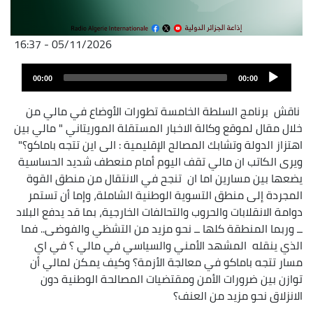
05/11/2026 - 16:37
Audio
Audio
file
00:00
00:00
layer
ناقش برنامج السلطة الخامسة تطورات الأوضاع في مالي من
خلال مقال لموقع وكالة الاخبار المستقلة الموريتاني " مالي بين
اهتزاز الدولة وتشابك المصالح الإقليمية : الى اين تتجه باماكو؟"
ويرى الكاتب ان مالي تقف اليوم أمام منعطف شديد الحساسية
يضعها بين مسارين اما ان تنجح في الانتقال من منطق القوة
المجردة إلى منطق التسوية الوطنية الشاملة، وإما أن تستمر
دوامة الانقلابات والحروب والتحالفات الخارجية، بما قد يدفع البلاد
ــ وربما المنطقة كلها ــ نحو مزيد من التشظي والفوضى.. فما
الذي ينقله المشهد الأمني والسياسي في مالي ؟ في اي
مسار تتجه باماكو في معالجة الأزمة؟ وكيف يمكن لمالي أن
توازن بين ضرورات الأمن ومقتضيات المصالحة الوطنية دون
الانزلاق نحو مزيد من العنف؟