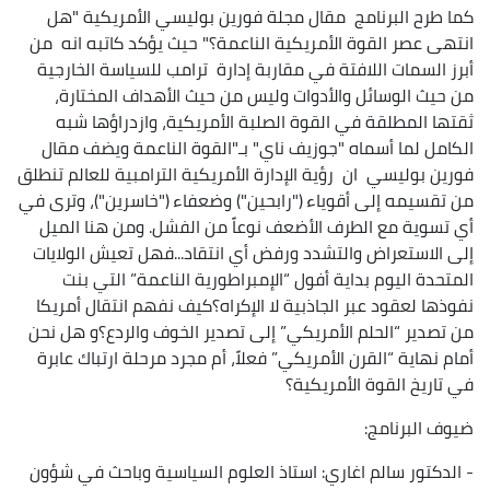
كما طرح البرنامج مقال مجلة فورين بوليسي الأمريكية "هل
انتهى عصر القوة الأمريكية الناعمة؟" حيث يؤكد كاتبه انه من
أبرز السمات اللافتة في مقاربة إدارة ترامب للسياسة الخارجية
من حيث الوسائل والأدوات وليس من حيث الأهداف المختارة،
ثقتها المطلقة في القوة الصلبة الأمريكية، وازدراؤها شبه
الكامل لما أسماه "جوزيف ناي" بـ"القوة الناعمة ويضف مقال
فورين بوليسي ان رؤية الإدارة الأمريكية الترامبية للعالم تنطلق
من تقسيمه إلى أقوياء ("رابحين") وضعفاء ("خاسرين")، وترى في
أي تسوية مع الطرف الأضعف نوعاً من الفشل. ومن هنا الميل
إلى الاستعراض والتشدد ورفض أي انتقاد...فهل تعيش الولايات
المتحدة اليوم بداية أفول “الإمبراطورية الناعمة” التي بنت
نفوذها لعقود عبر الجاذبية لا الإكراه؟كيف نفهم انتقال أمريكا
من تصدير “الحلم الأمريكي” إلى تصدير الخوف والردع؟و هل نحن
أمام نهاية “القرن الأمريكي” فعلاً، أم مجرد مرحلة ارتباك عابرة
في تاريخ القوة الأمريكية؟
ضيوف البرنامج:
- الدكتور سالم اغاري: استاذ العلوم السياسية وباحث في شؤون