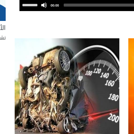
Use
00:00
Up/Down
Arrow
الأ
keys
to
نشر
increase
or
decrease
volume.