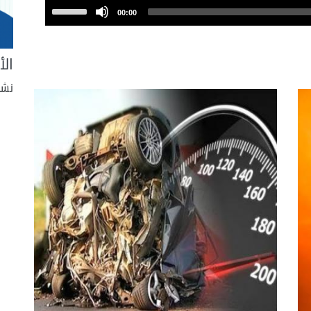
Use
00:00
Up/Down
Arrow
الأ
keys
to
نشر
increase
or
decrease
volume.