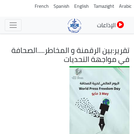
تجاوز
French
Spanish
English
Tamazight
Arabic
إلى
المحتوى
الإذاعات
الرئيسي
تقرير:بين الرقمنة و المخاطر.....الصحافة
في مواجهة التحديات
الصورة