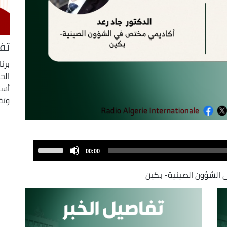
تف
برن
الح
أسئ
وتق
Use
00:00
Up/Down
Arrow
 الشؤون الصينية- بكين
keys
to
increase
or