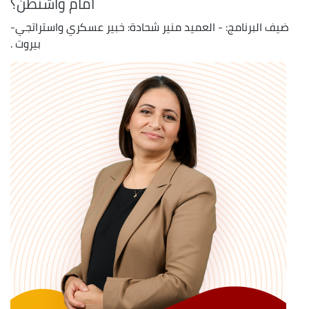
أمام واشنطن؟
ضيف البرنامج: - العميد منير شحادة: خبير عسكري واستراتجي-
بيروت .