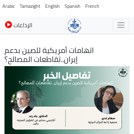
Skip
Arabic
Tamazight
English
Spanish
French
to
main
الإذاعات
content
اتهامات أمريكية للصين بدعم
إيران..تقاطعات المصالح؟
Image