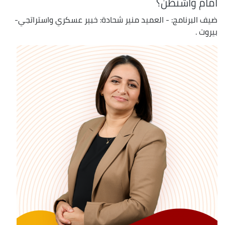
أمام واشنطن؟
ضيف البرنامج: - العميد منير شحادة: خبير عسكري واستراتجي-
بيروت .