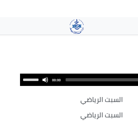
تجاوز
إلى
المحتوى
الرئيسي
Use
00:00
Up/Down
Arrow
السبت الرياضي
keys
to
السبت الرياضي
increase
or
decrease
volume.