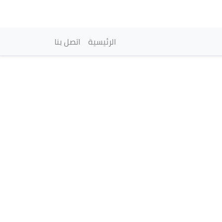
vigation principale
الرئيسية
اتصل بنا