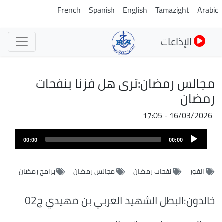
تجاوز
French
Spanish
English
Tamazight
Arabic
إلى
المحتوى
الإذاعات
الرئيسي
مجالس رمضان:ترى هل فزنا بنفحات
رمضان
16/03/2026 - 17:05
ملف
Audio
الصوت
00:00
00:00
Player
الفوز
نفحات رمضان
مجالس رمضان
برامج رمضان
خالدون:البطل الشهيد العربي بن مهيدي ج02