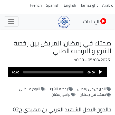
تجاوز
French
Spanish
English
Tamazight
Arabic
إلى
المحتوى
الإذاعات
الرئيسي
صحتك في رمضان: المريض بين رخصة
الشرع و التوجيه الطبي
05/03/2026 - 10:30
ملف
Audio
الصوت
00:00
00:00
Player
المريض في رمضان
رخصة الشرع
التوجيه الطبي
صحتك في رمضان
برامج رمضان
خالدون:البطل الشهيد العربي بن مهيدي ج02