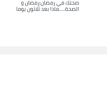
صحتك في رمضان:رمضان و
الصحة.....ماذا بعد ثلاثون يوما