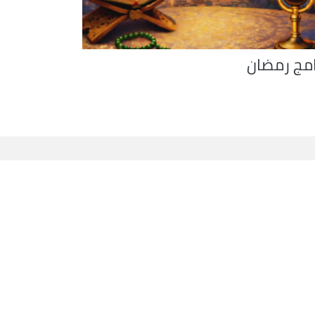
امج رمضان