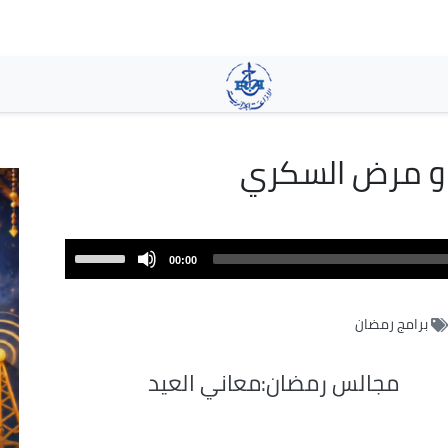
تجاوز
إلى
المحتوى
الرئيسي
 و مرض السكري
Use
00:00
Up/Down
Arrow
برامج رمضان
keys
to
increase
مجالس رمضان:معاني العيد
or
decrease
volume.