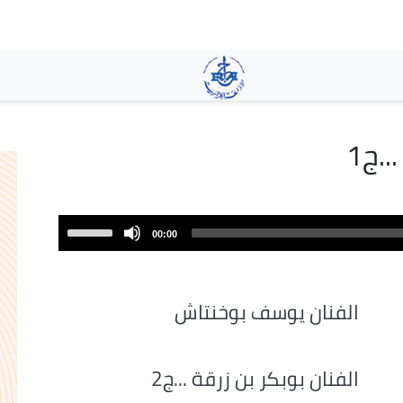
تجاوز
إلى
المحتوى
الرئيسي
.ج1
Use
00:00
Up/Down
Arrow
keys
الفنان يوسف بوخنتاش
to
increase
or
الفنان بوبكر بن زرقة ...ج2
decrease
volume.