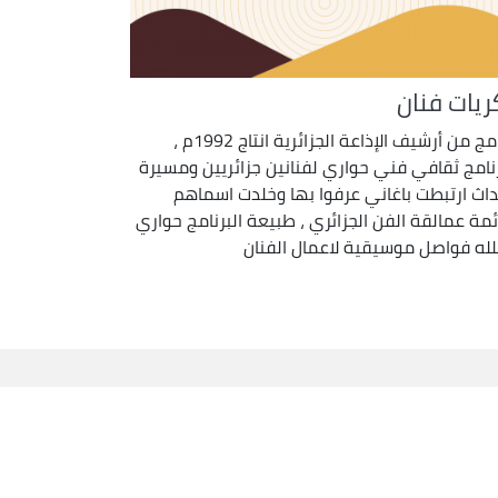
ريات فنان
برنامج من أرشيف الإذاعة الجزائرية انتاج 1992م ،
رنامج ثقافي فني حواري لفنانين جزائريين ومسيرة
داث ارتبطت باغاني عرفوا بها وخلدت اسماهم
ئمة عمالقة الفن الجزائري ، طبيعة البرنامج حواري
لله فواصل موسيقية لاعمال الفنان