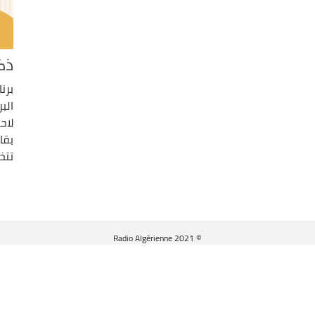
ذك
الب
لاح
بقا
تتخ
© Radio Algérienne 2021