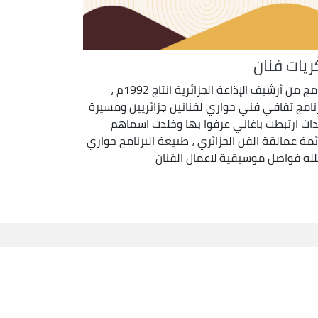
ريات فنان
برنامج من أرشيف الإذاعة الجزائرية انتاج 1992م ،
رنامج ثقافي فني حواري لفنانين جزائريين ومسيرة
داث ارتبطت باغاني عرفوا بها وخلدت اسماهم
ئمة عمالقة الفن الجزائري ، طبيعة البرنامج حواري
لله فواصل موسيقية لاعمال الفنان