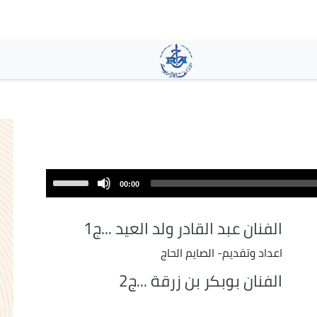
تجاوز
إلى
المحتوى
الرئيسي
Use
00:00
Up/Down
Arrow
الفنان عبد القادر ولد العيد ...ج1
keys
to
اعداد وتقديم- الصايم الحاج
increase
الفنان بوبكر بن زرقة ...ج2
or
decrease
volume.