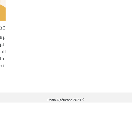
ذك
الب
لاح
بقا
تتخ
© Radio Algérienne 2021