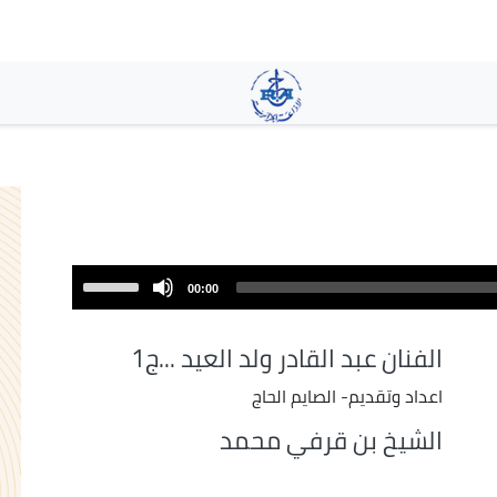
تجاوز
إلى
المحتوى
الرئيسي
Use
00:00
Up/Down
Arrow
الفنان عبد القادر ولد العيد ...ج1
keys
to
اعداد وتقديم- الصايم الحاج
increase
الشيخ بن قرفي محمد
or
decrease
volume.