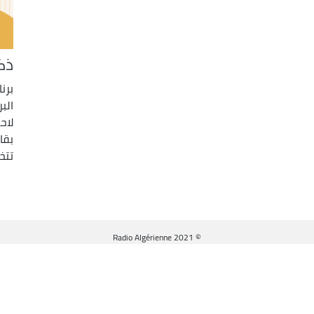
ذك
الب
لاح
بقا
تتخ
© Radio Algérienne 2021