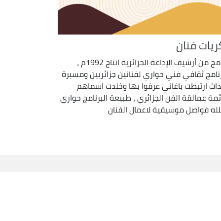
ريات فنان
برنامج من أرشيف الإذاعة الجزائرية انتاج 1992م ،
رنامج ثقافي فني حواري لفنانين جزائريين ومسيرة
داث ارتبطت باغاني عرفوا بها وخلدت اسماهم
ئمة عمالقة الفن الجزائري ، طبيعة البرنامج حواري
لله فواصل موسيقية لاعمال الفنان