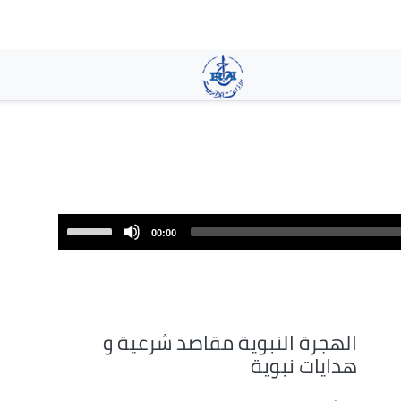
تجاوز
إلى
المحتوى
الرئيسي
Use
00:00
Up/Down
Arrow
keys
to
increase
الهجرة النبوية مقاصد شرعية و
or
هدايات نبوية
decrease
volume.