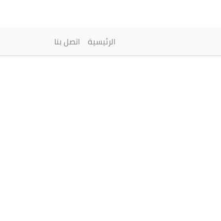
vigation principale
الرئيسية
اتصل بنا