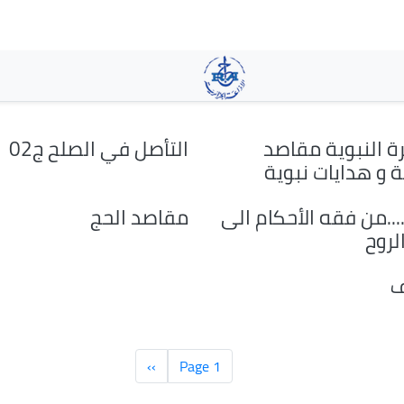
تجاوز
إلى
المحتوى
الرئيسي
ة النبوية مقاصد
التأصل في الصلح ج02
 و هدايات نبوية
....من فقه الأحكام الى
مقاصد الحج
لروح
ف
Page 1
››
الصفحة
التالية