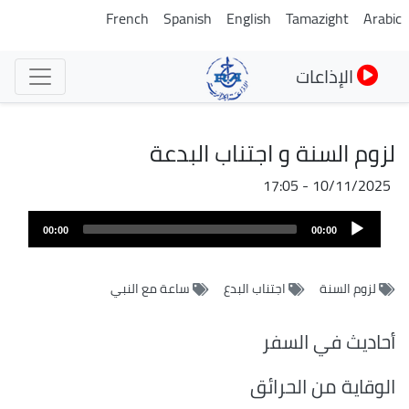
تجاوز
French
Spanish
English
Tamazight
Arabic
إلى
المحتوى
الإذاعات
الرئيسي
لزوم السنة و اجتناب البدعة
10/11/2025 - 17:05
ملف
Audio
الصوت
00:00
00:00
Player
لزوم السنة
اجتناب البدع
ساعة مع النبي
أحاديث في السفر
الوقاية من الحرائق