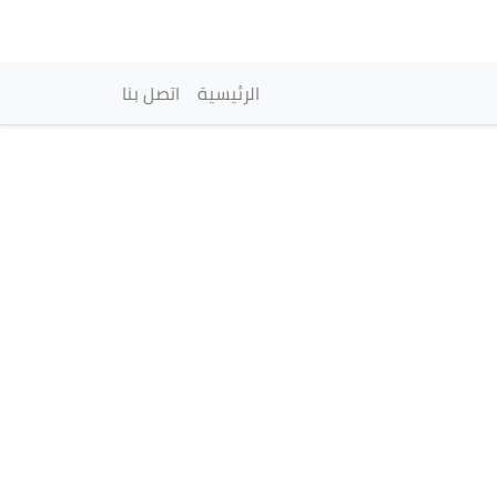
vigation principale
الرئيسية
اتصل بنا