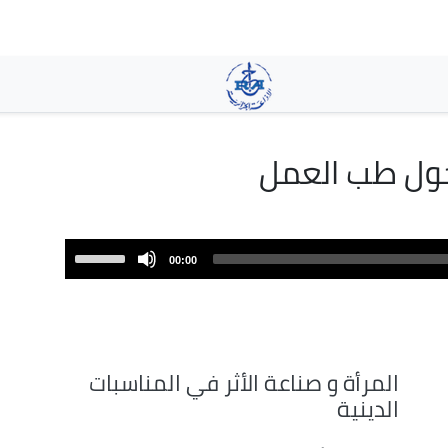
تجاوز
إلى
المحتوى
الرئيسي
ول طب العمل
Use
00:00
Up/Down
Arrow
keys
to
increase
المرأة و صناعة الأثر في المناسبات
or
الدينية
decrease
volume.